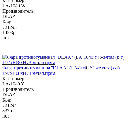
Кат. номер:
LA-1040 W
Производитель:
DLAA
Код:
721293
1 003р.
нет
Фара противотуманная ''DLAA'' (LA-1040 Y) желтая (к-т)
L97хB68хH73 метал.прям
Кат. номер:
LA-1040 Y
Производитель:
DLAA
Код:
721294
837р.
нет