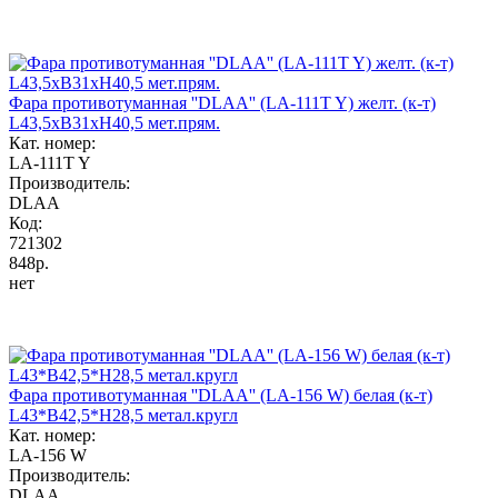
Фара противотуманная ''DLAA'' (LA-111T Y) желт. (к-т)
L43,5хB31хH40,5 мет.прям.
Кат. номер:
LA-111T Y
Производитель:
DLAA
Код:
721302
848р.
нет
Фара противотуманная ''DLAA'' (LA-156 W) белая (к-т)
L43*B42,5*H28,5 метал.кругл
Кат. номер:
LA-156 W
Производитель:
DLAA