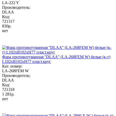
LA-222 Y
Производитель:
DLAA
Код:
721317
830р.
нет
Фара противотуманная ''DLAA'' (LA-268FEM W) белые (к-т)
L102хB102хH77 пласт.круг
Кат. номер:
LA-268FEM W
Производитель:
DLAA
Код:
721318
1 281р.
нет