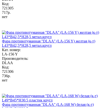
Код:
721305
717р.
нет
Фара противотуманная ''DLAA'' (LA-156 Y) желтая (к-т)
L43*B42,5*H28,5 метал.кругл
Кат. номер:
LA-156 Y
Производитель:
DLAA
Код:
721306
736р.
нет
Фара противотуманная ''DLAA'' (LA-168 W) белая (к-т)