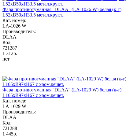
Фара противотуманная ''DLAA'' (LA-1026 W) белая (к-т)
L52хB50хH33,5 метал.кругл.
Кат. номер:
LA-1026 W
Производитель:
DLAA
Код:
721287
1 312р.
нет
Фара противотуманная ''DLAA'' (LA-1029 W) белая (к-т)
L165хB97хH67 c хром.решет.
Кат. номер:
LA-1029 W
Производитель:
DLAA
Код:
721288
1 445р.