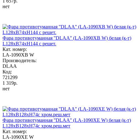
1 657р.
нет
Фара противотуманная ''DLAA'' (LA-1090XB W) белая (к-т)
L128хB74хH144 с решет.
Кат. номер:
LA-1090XB W
Производитель:
DLAA
Код:
721299
1 319р.
нет
Фара противотуманная ''DLAA'' (LA-1090XE W) белая (к-т)
L128xB128xH74c хром.реш.мет
Кат. номер:
LA-1090XE W