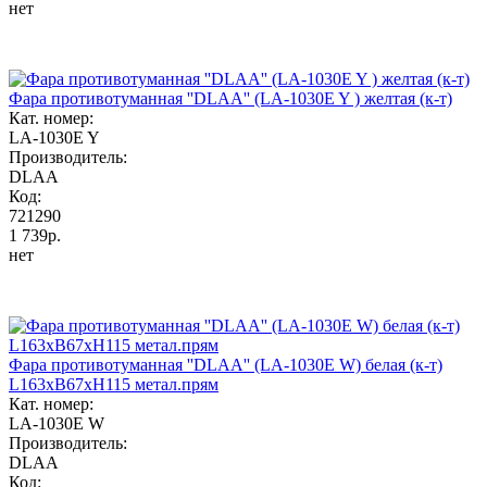
нет
Фара противотуманная ''DLAA'' (LA-1030E Y ) желтая (к-т)
Кат. номер:
LA-1030E Y
Производитель:
DLAA
Код:
721290
1 739р.
нет
Фара противотуманная ''DLAA'' (LA-1030Е W) белая (к-т)
L163хB67хH115 метал.прям
Кат. номер:
LA-1030Е W
Производитель:
DLAA
Код: