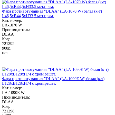
Фара противотуманная ''DLAA'' (LA-1070 W) белая (к-т)
L46,5xB44,5xH33,5 мет.прям.
Кат. номер:
LA-1070 W
Производитель:
DLAA
Код:
721295
908р.
нет
Фара противотуманная ''DLAA'' (LA-1090E W) белая (к-т)
L128xB128xH74 c хром.решет.
Кат. номер:
LA-1090E W
Производитель:
DLAA
Код:
721298