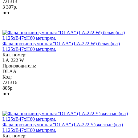
721313
3 397р.
нет
Фара противотуманная ''DLAA'' (LA-222 W) белая (к-т)
L125хB47хH60 мет.прям.
Кат. номер:
LA-222 W
Производитель:
DLAA
Код:
721316
805р.
нет
Фара противотуманная ''DLAA'' (LA-222 Y) желтые (к-т)
L125хB47хH60 мет.прям.
Кат. номер: