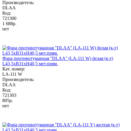
Производитель:
DLAA
Код:
721300
1 688р.
нет
Фара противотуманная ''DLAA'' (LA-111 W) белая (к-т)
L43,5хB31хH40,5 мет.прям.
Кат. номер:
LA-111 W
Производитель:
DLAA
Код:
721303
805р.
нет