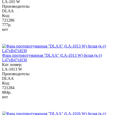
LA-101 W
Производитель:
DLAA
Код:
721286
777р.
нет
Фара противотуманная ''DLAA'' (LA-1013 W) белая (к-т)
L47xB47xH30
Кат. номер:
LA-1013 W
Производитель:
DLAA
Код:
721284
884р.
нет