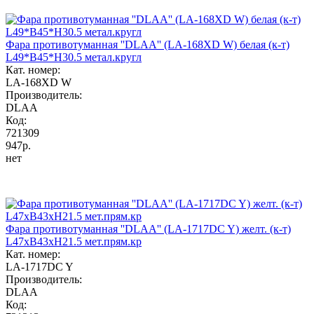
Фара противотуманная ''DLAA'' (LA-168XD W) белая (к-т)
L49*B45*H30.5 метал.кругл
Кат. номер:
LA-168XD W
Производитель:
DLAA
Код:
721309
947р.
нет
Фара противотуманная ''DLAA'' (LA-1717DC Y) желт. (к-т)
L47хB43хH21.5 мет.прям.кр
Кат. номер:
LA-1717DC Y
Производитель:
DLAA
Код: