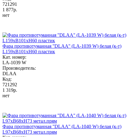
721291
1 877р.
нет
Фара противотуманная ''DLAA'' (LA-1039 W) белая (к-т)
L159хB101хH60 пластик
Кат. номер:
LA-1039 W
Производитель:
DLAA
Код:
721292
1 319р.
нет
Фара противотуманная ''DLAA'' (LA-1040 W) белая (к-т)
L97хB68хH73 метал.прям