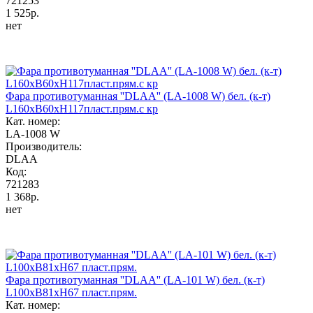
721253
1 525р.
нет
Фара противотуманная ''DLAA'' (LA-1008 W) бел. (к-т)
L160хВ60хH117пласт.прям.с кр
Кат. номер:
LA-1008 W
Производитель:
DLAA
Код:
721283
1 368р.
нет
Фара противотуманная ''DLAA'' (LA-101 W) бел. (к-т)
L100хВ81хH67 пласт.прям.
Кат. номер: