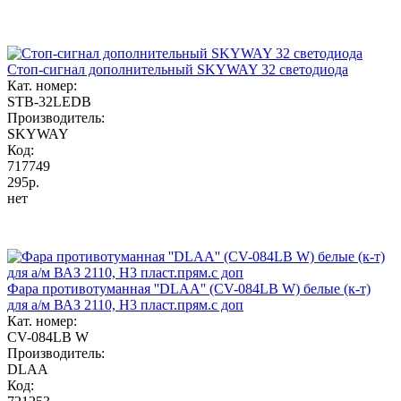
Стоп-сигнал дополнительный SKYWAY 32 светодиода
Кат. номер:
STB-32LEDB
Производитель:
SKYWAY
Код:
717749
295р.
нет
Фара противотуманная ''DLAA'' (CV-084LB W) белые (к-т)
для а/м ВАЗ 2110, Н3 пласт.прям.c доп
Кат. номер:
CV-084LB W
Производитель:
DLAA
Код: