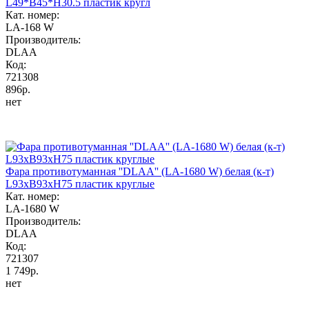
L49*B45*H30.5 пластик кругл
Кат. номер:
LA-168 W
Производитель:
DLAA
Код:
721308
896р.
нет
Фара противотуманная ''DLAA'' (LA-1680 W) белая (к-т)
L93хB93хH75 пластик круглые
Кат. номер:
LA-1680 W
Производитель:
DLAA
Код:
721307
1 749р.
нет