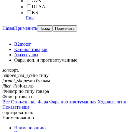
AVS
DLAA
KS
Еще
Назад
Применить
B2motor
Каталог товаров
Аксессуары
Фары доп. и противотуманные
sort
сорт.
remove_red_eye
по типу
format_shapes
по буквам
filter_list
Фильтр
Фильтр по типу товара
Фильтр товара
Все
Стоп-сигнал
Фара
Фара противотуманная
Ходовые огни
Показать еще
сортировать по:
Наименованию
Наименованию