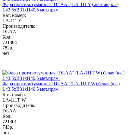
Фара противотуманная ''DLAA'' (LA-111 Y) желтая (к-т)
L43,5хB31хH40,5 мет.прям.
Кат. номер:
LA-111 Y
Производитель:
DLAA
Код:
721304
782р.
нет
Фара противотуманная ''DLAA'' (LA-111T W) белая (к-т)
L43,5хB31хH40,5 мет.прям.
Кат. номер:
LA-111T W
Производитель:
DLAA
Код:
721301
743р.
нет