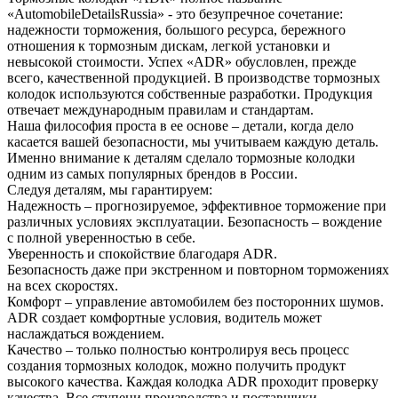
«AutomobileDetailsRussia» - это безупречное сочетание:
надежности торможения, большого ресурса, бережного
отношения к тормозным дискам, легкой установки и
невысокой стоимости. Успех «ADR» обусловлен, прежде
всего, качественной продукцией. В производстве тормозных
колодок используются собственные разработки. Продукция
отвечает международным правилам и стандартам.
Наша философия проста в ее основе – детали, когда дело
касается вашей безопасности, мы учитываем каждую деталь.
Именно внимание к деталям сделало тормозные колодки
одним из самых популярных брендов в России.
Следуя деталям, мы гарантируем:
Надежность – прогнозируемое, эффективное торможение при
различных условиях эксплуатации. Безопасность – вождение
с полной уверенностью в себе.
Уверенность и спокойствие благодаря ADR.
Безопасность даже при экстренном и повторном торможениях
на всех скоростях.
Комфорт – управление автомобилем без посторонних шумов.
ADR создает комфортные условия, водитель может
наслаждаться вождением.
Качество – только полностью контролируя весь процесс
создания тормозных колодок, можно получить продукт
высокого качества. Каждая колодка ADR проходит проверку
качества. Все ступени производства и поставщики