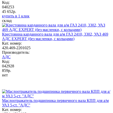
Код:
040253
45 652р.
купить в 1 клик
склад
Крестовина карданного вала для а/м ГАЗ 2410, 3302, УАЗ 469
АДС EXPERT (без масленки, с кольцами)
Кат. номер:
420.469-2201025
Производитель:
АДС
Код:
042928
859р.
нет
Маслоотражатель подшипника первичного вала КПП для а/м
УАЗ 5-ст. ''АДС''
Кат. номер: