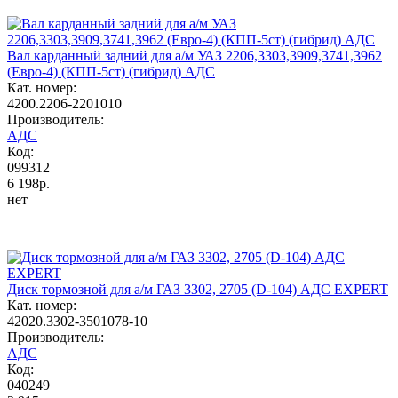
Вал карданный задний для а/м УАЗ 2206,3303,3909,3741,3962
(Евро-4) (КПП-5ст) (гибрид) АДС
Кат. номер:
4200.2206-2201010
Производитель:
АДС
Код:
099312
6 198р.
нет
Диск тормозной для а/м ГАЗ 3302, 2705 (D-104) АДС EXPERT
Кат. номер:
42020.3302-3501078-10
Производитель:
АДС
Код:
040249