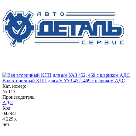
Вал вторичный КПП для а/м УАЗ 452, 469 с шариком АДС
Кат. номер:
№ 113
Производитель:
АДС
Код:
042941
4 229р.
нет