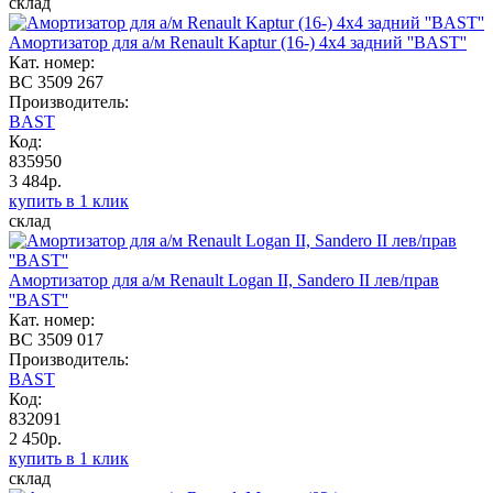
склад
Амортизатор для а/м Renault Kaptur (16-) 4x4 задний ''BAST''
Кат. номер:
BC 3509 267
Производитель:
BAST
Код:
835950
3 484р.
купить в 1 клик
склад
Амортизатор для а/м Renault Logan II, Sandero II лев/прав
''BAST''
Кат. номер:
BC 3509 017
Производитель:
BAST
Код:
832091
2 450р.
купить в 1 клик
склад