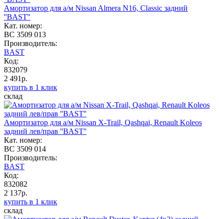
Амортизатор для а/м Nissan Almera N16, Classic задний
''BAST''
Кат. номер:
BC 3509 013
Производитель:
BAST
Код:
832079
2 491р.
купить в 1 клик
склад
Амортизатор для а/м Nissan X-Trail, Qashqai, Renault Koleos
задний лев/прав ''BAST''
Кат. номер:
BC 3509 014
Производитель:
BAST
Код:
832082
2 137р.
купить в 1 клик
склад