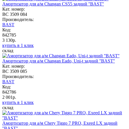
Амортизатор для а/м Changan CS55 задний ''BAST''
Кат. номер:
BC 3509 084
Производитель:
BAST
Код:
842785
3 130р.
купить в 1 клик
склад
Амортизатор для а/м Changan Eado, Uni-t задний ''BAST''
Кат. номер:
BC 3509 085
Производитель:
BAST
Код:
842786
2 001р.
купить в 1 клик
склад
Амортизатор для а/м Chery Tiggo 7 PRO, Exeed LX задний
''BAST''