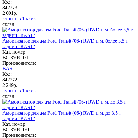
Код:
842773
2 001р.
купить в 1 клик
склад
Амортизатор для а/м Ford Transit (06-) RWD п.м. более 3,5 т
задний ''BAST''
Кат. номер:
BC 3509 071
Производитель:
BAST
Код:
842772
2 249р.
купить в 1 клик
склад
Амортизатор для а/м Ford Transit (06-) RWD п.м. до 3,5 т
задний ''BAST''
Кат. номер:
BC 3509 070
Производитель: