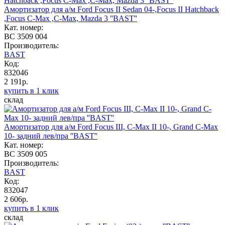
Амортизатор для а/м Ford Focus II Sedan 04-,Focus II Hatchback
,Focus C-Max ,C-Max, Mazda 3 ''BAST''
Кат. номер:
BC 3509 004
Производитель:
BAST
Код:
832046
2 191р.
купить в 1 клик
склад
Амортизатор для а/м Ford Focus III, C-Max II 10-, Grand C-Max
10- задний лев/пра ''BAST''
Кат. номер:
BC 3509 005
Производитель:
BAST
Код:
832047
2 606р.
купить в 1 клик
склад