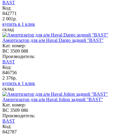
BAST
Код:
842771
2 001р.
купить в 1 клик
склад
Амортизатор для а/м Haval Dargo задний ''BAST''
Кат. номер:
BC 3509 088
Производитель:
BAST
Код:
846756
2 376р.
купить в 1 клик
склад
Амортизатор для а/м Haval Jolion задний ''BAST''
Кат. номер:
BC 3509 086
Производитель:
BAST
Код:
842787