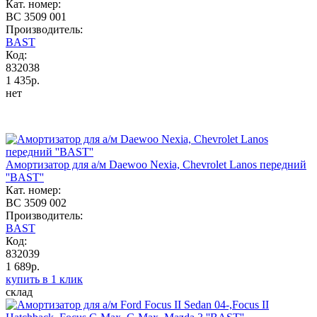
Кат. номер:
BC 3509 001
Производитель:
BAST
Код:
832038
1 435р.
нет
Амортизатор для а/м Daewoo Nexia, Chevrolet Lanos передний
''BAST''
Кат. номер:
BC 3509 002
Производитель:
BAST
Код:
832039
1 689р.
купить в 1 клик
склад