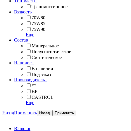
Тип масла
Трансмиссионное
Вязкость
70W80
75W85
75W90
Еще
Состав
Минеральное
Полусинтетическое
Синтетическое
Наличие
В наличии
Под заказ
Производитель
**
BP
CASTROL
Еще
Назад
Применить
B2motor