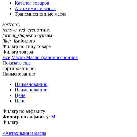
Каталог товаров
Автохимия и масла
Трансмиссионные масла
sort
сорт.
remove_red_eye
по типу
format_shapes
по буквам
filter_list
Фильтр
Фильтр по типу товара
Фильтр товара
Все
Масло
Масло трансмиссионное
Показать еще
сортировать по:
Наименованию
Наименованию
Наименованию
Цене
Цене
Фильтр по алфавиту
Фильтр по алфавиту
:
М
Фильтр
<
Автохимия и масла