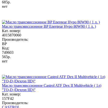
685р.
нет
Масло трансмиссионное BP Energear Hypo 80W90 ( 1 л. )
Кат. номер:
4015870060
Производитель:
BP
Код:
749603
565р.
нет
Масло трансмиссионное Castrol ATF Dex II Multivehicle ( 1л)
''TQ-D (Dexron IID)''
Кат. номер:
157F42
Производитель:
CASTROL