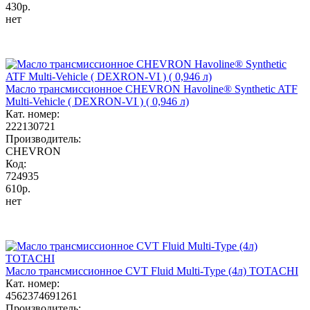
430р.
нет
Масло трансмиссионное CHEVRON Havoline® Synthetic ATF
Multi-Vehicle ( DEXRON-VI ) ( 0,946 л)
Кат. номер:
222130721
Производитель:
CHEVRON
Код:
724935
610р.
нет
Масло трансмиссионное CVT Fluid Multi-Type (4л) TOTACHI
Кат. номер:
4562374691261
Производитель: