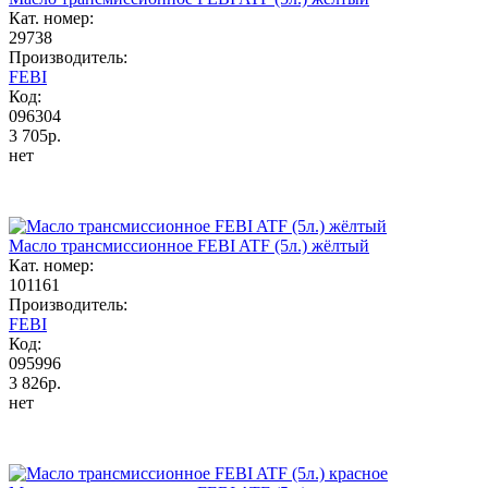
Кат. номер:
29738
Производитель:
FEBI
Код:
096304
3 705р.
нет
Масло трансмиссионное FEBI ATF (5л.) жёлтый
Кат. номер:
101161
Производитель:
FEBI
Код:
095996
3 826р.
нет