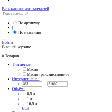
Весь каталог автозапчастей
По артикулу
|
По названию
Войти
В вашей корзине
0 Товаров
Тип детали
Масло
Масло трансмиссионное
Интернет цена
-
Объём
0,5 л
1 л
16,5 л
Еще