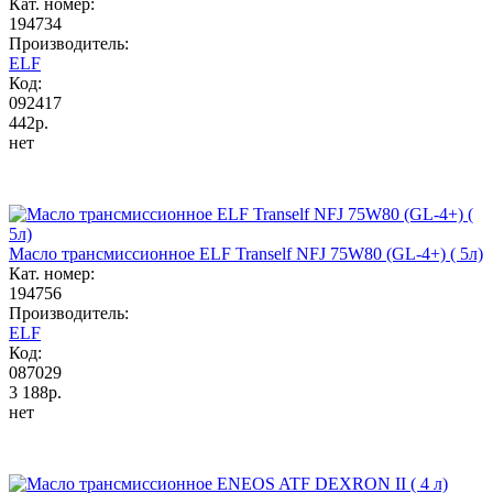
Кат. номер:
194734
Производитель:
ELF
Код:
092417
442р.
нет
Масло трансмиссионное ELF Tranself NFJ 75W80 (GL-4+) ( 5л)
Кат. номер:
194756
Производитель:
ELF
Код:
087029
3 188р.
нет