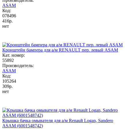
Производитель:
ASAM
Код:
078496
416р.
нет
Кронштейн бампера для а/м RENAULT пер. левый ASAM
Кат. номер:
55892
Производитель:
ASAM
Код:
105264
309р.
нет
Крышка бачка омывателя для а/м Renault Logan, Sandero
ASAM (6001548742)