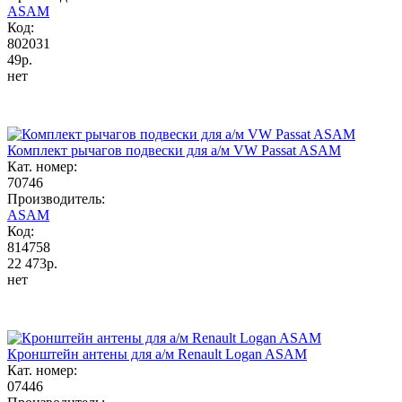
ASAM
Код:
802031
49р.
нет
Комплект рычагов подвески для а/м VW Passat ASAM
Кат. номер:
70746
Производитель:
ASAM
Код:
814758
22 473р.
нет
Кронштейн антены для а/м Renault Logan ASAM
Кат. номер:
07446