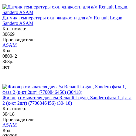
Датчик температуры охл. жидкости для а/м Renault Logan,
Sandero ASAM
Кат. номер:
30669
Производитель:
ASAM
Код:
080042
368р.
нет
Жиклер омывателя для а/м Renault Logan, Sandero фаза 1, фаза
2 (к-кт 2шт) (7700846456) (30418)
Кат. номер:
30418
Производитель:
ASAM
Код:
039005