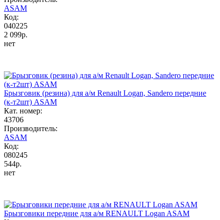
ASAM
Код:
040225
2 099р.
нет
Брызговик (резина) для а/м Renault Logan, Sandero передние
(к-т2шт) ASAM
Кат. номер:
43706
Производитель:
ASAM
Код:
080245
544р.
нет
Брызговики передние для а/м RENAULT Logan ASAM