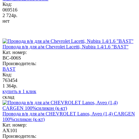
Код:
069516
2 724р.
нет
Провода в/в для а/м Chevrolet Lacetti, Nubira 1.4/1.6 ''BAST''
Кат. номер:
BC-006S
Производитель:
BAST
Код:
763454
1 364р.
купить в 1 клик
склад
Провода в/в для а/м CHEVROLET Lanos, Aveo (1,4) CARGEN
100%силикон (к-кт)
Кат. номер:
AX101
Производитель: