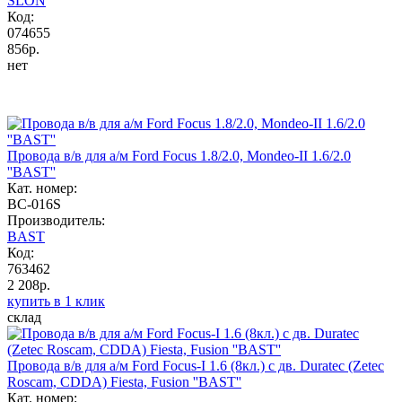
SLON
Код:
074655
856р.
нет
Провода в/в для а/м Ford Focus 1.8/2.0, Mondeo-II 1.6/2.0
''BAST''
Кат. номер:
BC-016S
Производитель:
BAST
Код:
763462
2 208р.
купить в 1 клик
склад
Провода в/в для а/м Ford Focus-I 1.6 (8кл.) с дв. Duratec (Zetec
Roscam, CDDA) Fiesta, Fusion ''BAST''
Кат. номер: