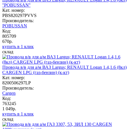
''POBUSSAN''
Кат. номер:
PBS820297PVVS
Производитель:
POBUSSAN
Код:
805709
670р.
купить в 1 клик
склад
Провода в/в для а/м ВАЗ Largus; RENAULT Logan 1.4,1.6 (8кл)
CARGEN LPG (газ-бензин) (к-кт)
Кат. номер:
8200506297LP
Производитель:
Cargen
Код:
763245
1 049р.
купить в 1 клик
склад