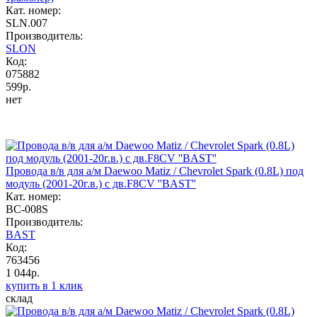
Кат. номер:
SLN.007
Производитель:
SLON
Код:
075882
599р.
нет
Провода в/в для а/м Daewoo Matiz / Chevrolet Spark (0.8L) под
модуль (2001-20г.в.) с дв.F8CV ''BAST''
Кат. номер:
BC-008S
Производитель:
BAST
Код:
763456
1 044р.
купить в 1 клик
склад