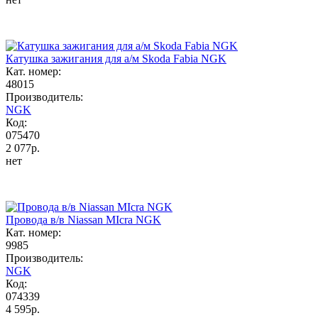
Катушка зажигания для а/м Skoda Fabia NGK
Кат. номер:
48015
Производитель:
NGK
Код:
075470
2 077р.
нет
Провода в/в Niassan MIcra NGK
Кат. номер:
9985
Производитель:
NGK
Код:
074339
4 595р.