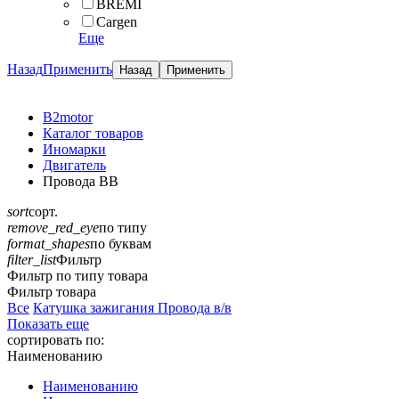
BREMI
Cargen
Еще
Назад
Применить
B2motor
Каталог товаров
Иномарки
Двигатель
Провода ВВ
sort
сорт.
remove_red_eye
по типу
format_shapes
по буквам
filter_list
Фильтр
Фильтр по типу товара
Фильтр товара
Все
Катушка зажигания
Провода в/в
Показать еще
сортировать по:
Наименованию
Наименованию