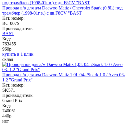
Провода в/в для а/м Daewoo Matiz / Chevrolet Spark (0.8L) под
трамблер (1998-01г.в.) с дв.F8CV ''BAST
Кат. номер:
BC-007S
Производитель:
BAST
Код:
763455
960р.
купить в 1 клик
склад
Провода в/в для а/м Daewoo Matiz 1,0L 04- /Spark 1.0 / Aveo 03-
1.2 ''Grand Prix''
Кат. номер:
SK571
Производитель:
Grand Prix
Код:
740051
440р.
нет