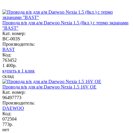
Провода в/в для а/м Daewoo Nexia 1.5 (8кл.) с термо экранами
''BAST''
Кат. номер:
BC-003S
Производитель:
BAST
Код:
763452
1 400р.
купить в 1 клик
склад
Провода в/в для а/м Daewoo Nexia 1.5 16V OE
Кат. номер:
96497773
Производитель:
DAEWOO
Код:
072504
773р.
нет