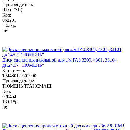
Производитель:
RD (ТАЯ)
Код:
062201
5 028р.
нет
Диск сцепления нажимной для а/м ГАЗ 3309, 4301, 33104
дв.245.7 ''ТЮМЕНЬ''
Кат. номер:
ТМ4301-1601090
Производитель:
ТЮМЕНЬ ТРАНСМАШ
Код:
070454
13 018р.
нет