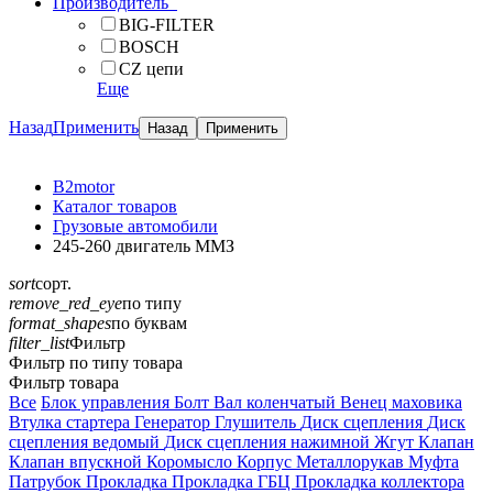
Производитель
BIG-FILTER
BOSCH
CZ цепи
Еще
Назад
Применить
B2motor
Каталог товаров
Грузовые автомобили
245-260 двигатель ММЗ
sort
сорт.
remove_red_eye
по типу
format_shapes
по буквам
filter_list
Фильтр
Фильтр по типу товара
Фильтр товара
Все
Блок управления
Болт
Вал коленчатый
Венец маховика
Втулка стартера
Генератор
Глушитель
Диск сцепления
Диск
сцепления ведомый
Диск сцепления нажимной
Жгут
Клапан
Клапан впускной
Коромысло
Корпус
Металлорукав
Муфта
Патрубок
Прокладка
Прокладка ГБЦ
Прокладка коллектора