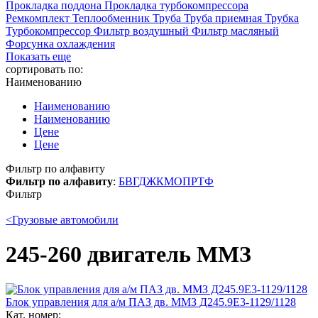
Прокладка поддона
Прокладка турбокомпрессора
Ремкомплект
Теплообменник
Труба
Труба приемная
Трубка
Турбокомпрессор
Фильтр воздушный
Фильтр масляный
Форсунка охлаждения
Показать еще
сортировать по:
Наименованию
Наименованию
Наименованию
Цене
Цене
Фильтр по алфавиту
Фильтр по алфавиту
:
Б
В
Г
Д
Ж
К
М
О
П
Р
Т
Ф
Фильтр
<
Грузовые автомобили
245-260 двигатель ММЗ
Блок управления для а/м ПАЗ дв. ММЗ Д245.9Е3-1129/1128
Кат. номер: