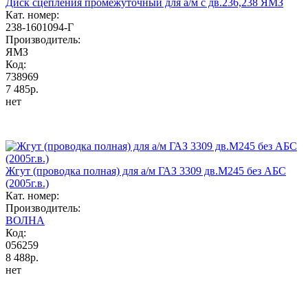
Диск сцепления промежуточный для а/м с дв.236,238 ЯМЗ
Кат. номер:
238-1601094-Г
Производитель:
ЯМЗ
Код:
738969
7 485р.
нет
Жгут (проводка полная) для а/м ГАЗ 3309 дв.М245 без АБС
(2005г.в.)
Кат. номер:
Производитель:
ВОЛНА
Код:
056259
8 488р.
нет