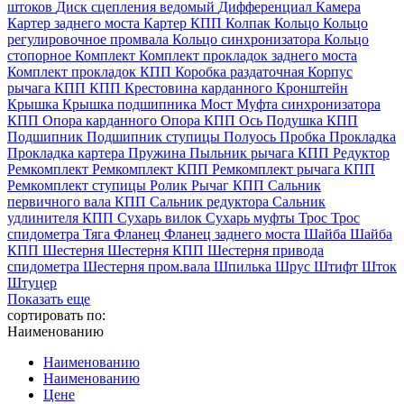
штоков
Диск сцепления ведомый
Дифференциал
Камера
Картер заднего моста
Картер КПП
Колпак
Кольцо
Кольцо
регулировочное промвала
Кольцо синхронизатора
Кольцо
стопорное
Комплект
Комплект прокладок заднего моста
Комплект прокладок КПП
Коробка раздаточная
Корпус
рычага КПП
КПП
Крестовина карданного
Кронштейн
Крышка
Крышка подшипника
Мост
Муфта синхронизатора
КПП
Опора карданного
Опора КПП
Ось
Подушка КПП
Подшипник
Подшипник ступицы
Полуось
Пробка
Прокладка
Прокладка картера
Пружина
Пыльник рычага КПП
Редуктор
Ремкомплект
Ремкомплект КПП
Ремкомплект рычага КПП
Ремкомплект ступицы
Ролик
Рычаг КПП
Сальник
первичного вала КПП
Сальник редуктора
Сальник
удлинителя КПП
Сухарь вилок
Сухарь муфты
Трос
Трос
спидометра
Тяга
Фланец
Фланец заднего моста
Шайба
Шайба
КПП
Шестерня
Шестерня КПП
Шестерня привода
спидометра
Шестерня пром.вала
Шпилька
Шрус
Штифт
Шток
Штуцер
Показать еще
сортировать по:
Наименованию
Наименованию
Наименованию
Цене