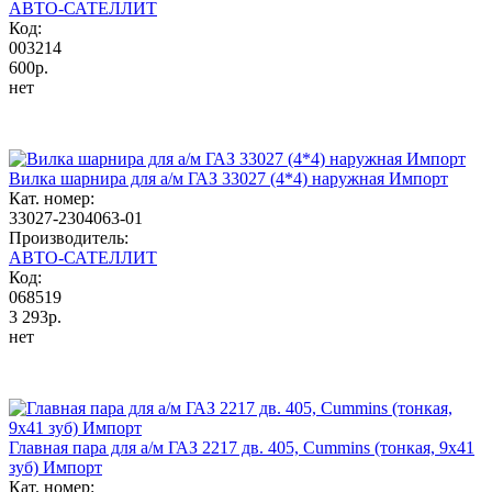
АВТО-САТЕЛЛИТ
Код:
003214
600р.
нет
Вилка шарнира для а/м ГАЗ 33027 (4*4) наружная Импорт
Кат. номер:
33027-2304063-01
Производитель:
АВТО-САТЕЛЛИТ
Код:
068519
3 293р.
нет
Главная пара для а/м ГАЗ 2217 дв. 405, Cummins (тонкая, 9х41
зуб) Импорт
Кат. номер: