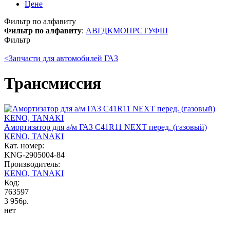
Цене
Фильтр по алфавиту
Фильтр по алфавиту
:
А
В
Г
Д
К
М
О
П
Р
С
Т
У
Ф
Ш
Фильтр
<
Запчасти для автомобилей ГАЗ
Трансмиссия
Амортизатор для а/м ГАЗ С41R11 NEXT перед. (газовый)
KENO, TANAKI
Кат. номер:
KNG-2905004-84
Производитель:
KENO, TANAKI
Код:
763597
3 956р.
нет