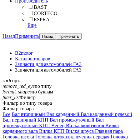
Производитель
BAST
CORTECO
ESPRA
Еще
Назад
Применить
B2motor
Каталог товаров
Запчасти для автомобилей ГАЗ
Запчасти для автомобилей ГАЗ
sort
сорт.
remove_red_eye
по типу
format_shapes
по буквам
filter_list
Фильтр
Фильтр по типу товара
Фильтр товара
Все
Вал вторичный
Вал карданный
Вал карданный рулевой
Вал первичный КПП
Вал промежуточный
Вал
промежуточный КПП
Венец
Вилка включения
Вилка
карданного вала
Вилка КПП
Вилка шруса
Главная пара
Головка штока
Головка штока включения передач
Головка