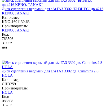
Диск сцепления ведомый для а/м ГАЗ 3302 ''БИЗНЕС'' дв.4216
KENO, TANAKI
Кат. номер:
KNG-1601130-63
Производитель:
KENO, TANAKI
Код:
763596
3 993р.
нет
Диск сцепления ведомый для а/м ГАЗ 3302 дв. Cummins 2.8
HOLA
Кат. номер:
CHD259
Производитель:
HOLA
Код:
088608
3 525р.