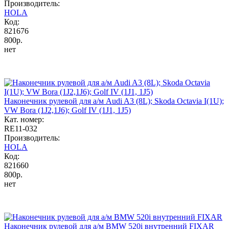
Производитель:
HOLA
Код:
821676
800р.
нет
Наконечник рулевой для а/м Audi A3 (8L); Skoda Octavia I(1U);
VW Bora (1J2,1J6); Golf IV (1J1, 1J5)
Кат. номер:
RE11-032
Производитель:
HOLA
Код:
821660
800р.
нет
Наконечник рулевой для а/м BMW 520i внутренний FIXAR