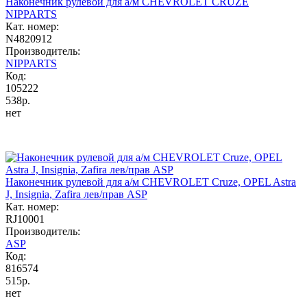
Наконечник рулевой для а/м CHEVROLET CRUZE
NIPPARTS
Кат. номер:
N4820912
Производитель:
NIPPARTS
Код:
105222
538р.
нет
Наконечник рулевой для а/м CHEVROLET Cruze, OPEL Astra
J, Insignia, Zafira лев/прав ASP
Кат. номер:
RJ10001
Производитель:
ASP
Код:
816574
515р.
нет