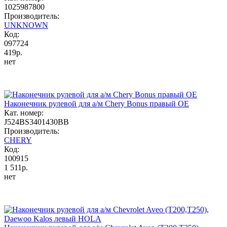
1025987800
Производитель:
UNKNOWN
Код:
097724
419р.
нет
Наконечник рулевой для а/м Chery Bonus правый OE
Кат. номер:
J524BS3401430BB
Производитель:
CHERY
Код:
100915
1 511р.
нет