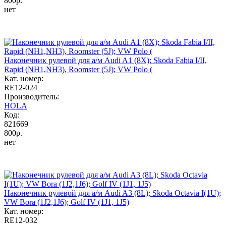
800р.
нет
Наконечник рулевой для а/м Audi A1 (8X); Skoda Fabia I/II,
Rapid (NH1,NH3), Roomster (5J); VW Polo (
Кат. номер:
RE12-024
Производитель:
HOLA
Код:
821669
800р.
нет
Наконечник рулевой для а/м Audi A3 (8L); Skoda Octavia I(1U);
VW Bora (1J2,1J6); Golf IV (1J1, 1J5)
Кат. номер:
RE12-032