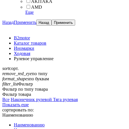
AKITAKA
AMD
Еще
Назад
Применить
B2motor
Каталог товаров
Иномарки
Ходовая
Рулевое управление
sort
сорт.
remove_red_eye
по типу
format_shapes
по буквам
filter_list
Фильтр
Фильтр по типу товара
Фильтр товара
Все
Наконечник рулевой
Тяга рулевая
Показать еще
сортировать по:
Наименованию
Наименованию