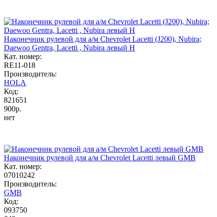
Наконечник рулевой для а/м Chevrolet Lacetti (J200), Nubira;
Daewoo Gentra, Lacetti , Nubira левый H
Кат. номер:
RE11-018
Производитель:
HOLA
Код:
821651
900р.
нет
Наконечник рулевой для а/м Chevrolet Lacetti левый GMB
Кат. номер:
07010242
Производитель:
GMB
Код:
093750