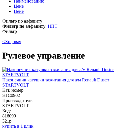
Наименованию
Цене
Цене
Фильтр по алфавиту
Фильтр по алфавиту
:
Н
П
Т
Фильтр
<
Ходовая
Рулевое управление
Наконечник катушки зажигания для а/м Renault Duster
STARTVOLT
Кат. номер:
STC0902
Производитель:
STARTVOLT
Код:
816099
321р.
купить в 1 клик