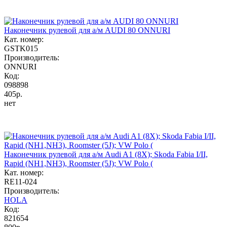
Наконечник рулевой для а/м AUDI 80 ONNURI
Кат. номер:
GSTK015
Производитель:
ONNURI
Код:
098898
405р.
нет
Наконечник рулевой для а/м Audi A1 (8X); Skoda Fabia I/II,
Rapid (NH1,NH3), Roomster (5J); VW Polo (
Кат. номер:
RE11-024
Производитель:
HOLA
Код:
821654