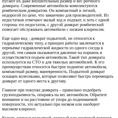
пугают их даже внушительный размер и вес реечного
домкрата. Современные автомобили комплектуются
ромбическим домкратом. Он компактный и легкий,
недорогой по цене, что заманчиво для производителей. Из
недостатков отмечают малый ход и подхват, и хоть с одной
стороны это недостаток, с другой домкрат ромбический
помогает обслуживать автомобили с низким клиренсом.
Еще один вид - домкрат подкатной, он относится к
гидравлическому типу, а принцип работы заключается в
перекачке гидравлической жидкости из одного сосуда в
другой, тем самым оказывается давление на поршень и
осуществляется подъем автомобиля. Такой тип домкрата
используется на СТО и для тяжелых автомобилей. К его
преимуществам относится быстрое поднятие автомобиля,
компактный размер, маневренность. Подкатной домкрат
оснащен колесиками, которые позволяют быстро перемещать
домкрат от одного места к другому.
Главное при покупке домкрата – правильно подобрать
грузоподъемность, опираясь на вес автомобиля. Обратите
внимание и на расстояние от упора до поднимаемой
поверхности, это актуально при низком или наоборот
высоком клиренсе.
Купить домкрат подкатной, реечный или винтовой помогут