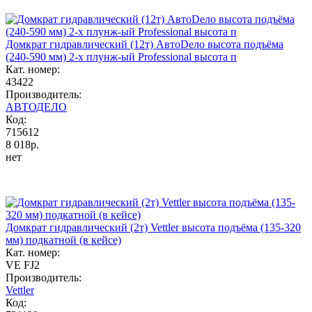
Домкрат гидравлический (12т) АвтоDело высота подъёма
(240-590 мм) 2-х плунж-ый Professional высота п
Кат. номер:
43422
Производитель:
АВТОДЕЛО
Код:
715612
8 018р.
нет
Домкрат гидравлический (2т) Vettler высота подъёма (135-320
мм) подкатной (в кейсе)
Кат. номер:
VE FJ2
Производитель:
Vettler
Код: