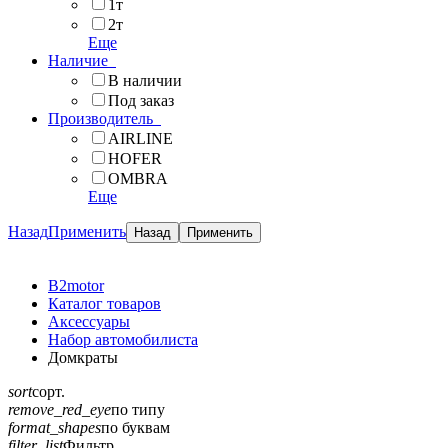
1т
2т
Еще
Наличие
В наличии
Под заказ
Производитель
AIRLINE
HOFER
OMBRA
Еще
Назад
Применить
B2motor
Каталог товаров
Аксессуары
Набор автомобилиста
Домкраты
sort
сорт.
remove_red_eye
по типу
format_shapes
по буквам
filter_list
Фильтр