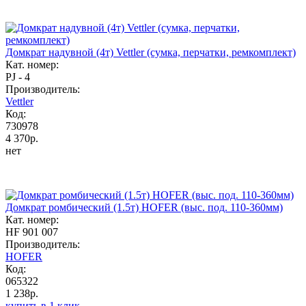
Домкрат надувной (4т) Vettler (сумка, перчатки, ремкомплект)
Кат. номер:
PJ - 4
Производитель:
Vettler
Код:
730978
4 370р.
нет
Домкрат ромбический (1.5т) HOFER (выс. под. 110-360мм)
Кат. номер:
HF 901 007
Производитель:
HOFER
Код:
065322
1 238р.
купить в 1 клик