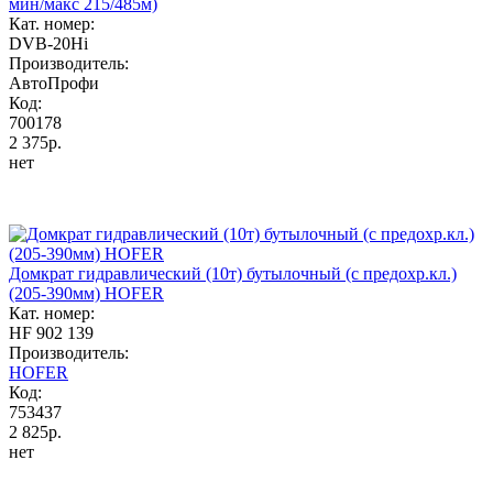
мин/макс 215/485м)
Кат. номер:
DVB-20Hi
Производитель:
АвтоПрофи
Код:
700178
2 375р.
нет
Домкрат гидравлический (10т) бутылочный (с предохр.кл.)
(205-390мм) HOFER
Кат. номер:
HF 902 139
Производитель:
HOFER
Код:
753437
2 825р.
нет