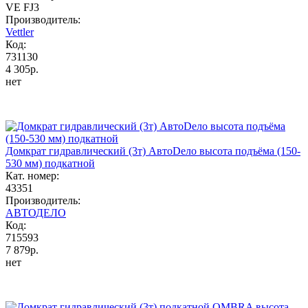
VE FJ3
Производитель:
Vettler
Код:
731130
4 305р.
нет
Домкрат гидравлический (3т) АвтоDело высота подъёма (150-
530 мм) подкатной
Кат. номер:
43351
Производитель:
АВТОДЕЛО
Код:
715593
7 879р.
нет