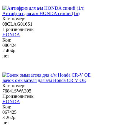
Антифриз для а/м HONDA синий (1л)
Кат. номер:
08CLAG016S1
Производитель:
HONDA
Код:
086424
2 404р.
нет
Бачок омывателя для а/м Honda CR-V OE
Кат. номер:
76841SWA305
Производитель:
HONDA
Код:
067425
3 262р.
нет