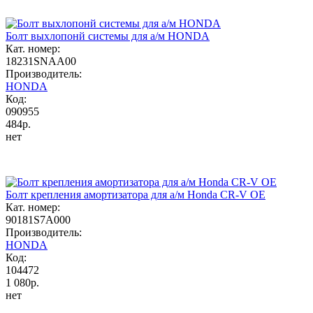
Болт выхлопонй системы для а/м HONDA
Кат. номер:
18231SNAA00
Производитель:
HONDA
Код:
090955
484р.
нет
Болт крепления амортизатора для а/м Honda CR-V OE
Кат. номер:
90181S7A000
Производитель:
HONDA
Код:
104472
1 080р.
нет