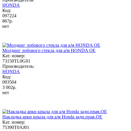
HONDA
Код:
097224
867р.
нет
Молдинг лобового стекла для а/м HONDA OE
Кат. номер:
73150TL0G01
Производитель:
HONDA
Код:
093504
3 002р.
нет
Накладка арки крыла для а/м Honda задн.прав.OE
Кат. номер:
75390T0AJ01