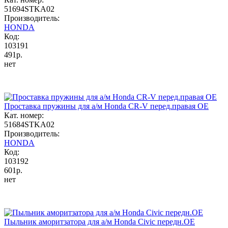
51694STKA02
Производитель:
HONDA
Код:
103191
491р.
нет
Проставка пружины для а/м Honda CR-V перед.правая OE
Кат. номер:
51684STKA02
Производитель:
HONDA
Код:
103192
601р.
нет
Пыльник аморитзатора для а/м Honda Civic передн.OE