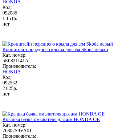
HONDA
Код:
092085
1 151р.
нет
Кронштейн переднего крыла для а/м Skoda левый
Кат. номер:
5E0821141A
Производитель:
HONDA
Код:
092532
2 825р.
нет
Крышка бачка омывателя для а/м HONDA OE
Кат. номер:
76802S9VA01
Производитель: