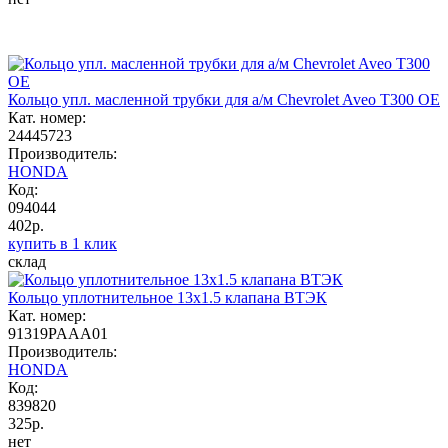
Кольцо упл. масленной трубки для а/м Chevrolet Aveo Т300 OE
Кат. номер:
24445723
Производитель:
HONDA
Код:
094044
402р.
купить в 1 клик
склад
Кольцо уплотнительное 13x1.5 клапана ВТЭК
Кат. номер:
91319PAAA01
Производитель:
HONDA
Код:
839820
325р.
нет