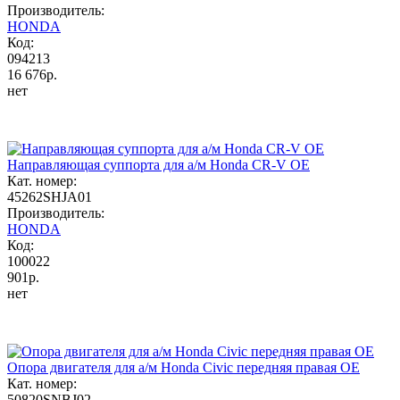
Производитель:
HONDA
Код:
094213
16 676р.
нет
Направляющая суппорта для а/м Honda CR-V OE
Кат. номер:
45262SHJA01
Производитель:
HONDA
Код:
100022
901р.
нет
Опора двигателя для а/м Honda Civic передняя правая OE
Кат. номер:
50820SNBJ02