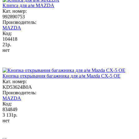
Клипса для а/м MAZDA
Кат. номер:
992890753
Производитель:
MAZDA
Код:
104418
21р.
нет
Кнопка открывания багажника для а/м Mazda CX-5 OE
Кат. номер:
KD53624B0A
Производитель:
MAZDA
Код:
834849
3 131р.
нет